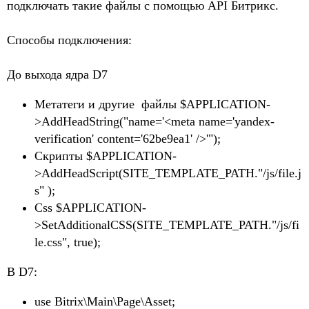
подключать такие файлы с помощью API Битрикс.
Способы подключения:
До выхода ядра D7
Метатеги и другие файлы $APPLICATION-
>AddHeadString("name='<meta name='yandex-
verification' content='62be9ea1' />'");
Скрипты $APPLICATION-
>AddHeadScript(SITE_TEMPLATE_PATH."/js/file.j
s" );
Css $APPLICATION-
>SetAdditionalCSS(SITE_TEMPLATE_PATH."/js/fi
le.css", true);
В D7:
use Bitrix\Main\Page\Asset;