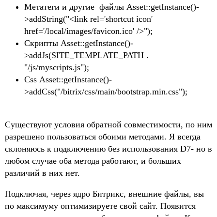
Метатеги и другие файлы Asset::getInstance()-
>addString("<link rel='shortcut icon'
href='/local/images/favicon.ico' />");
Скрипты Asset::getInstance()-
>addJs(SITE_TEMPLATE_PATH .
"/js/myscripts.js");
Css Asset::getInstance()-
>addCss("/bitrix/css/main/bootstrap.min.css");
Существуют условия обратной совместимости, по ним
разрешено пользоваться обоими методами. Я всегда
склоняюсь к подключению без использования D7- но в
любом случае оба метода работают, и больших
различий в них нет.
Подключая, через ядро Битрикс, внешние файлы, вы
по максимуму оптимизируете свой сайт. Появится