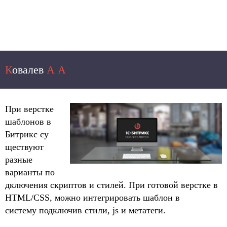
Как нужно подключать стили и
К
овалев
А
А
скрипты в 1С-Битрикс?
При верстке
шаблонов в
Битрикс су
ществуют
разные
варианты по
дключения скриптов и стилей. При готовой верстке в
HTML/CSS, можно интегрировать шаблон в
систему подключив стили, js и метатеги.